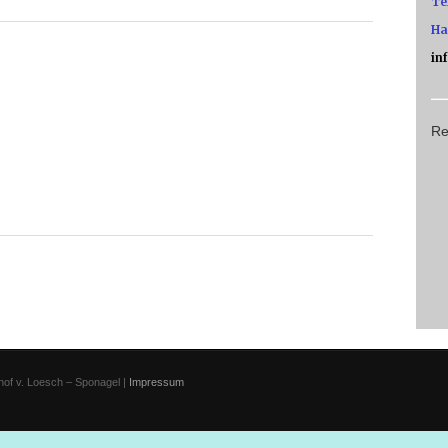
Te
Ha
in
Re
rhof v. Loesch – Sponagel |
Impressum