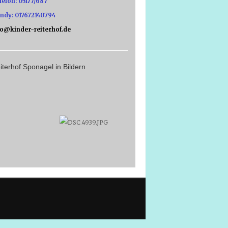
lefon: 05177/687
ndy: 017672140794
fo@kinder-reiterhof.de
iterhof Sponagel in Bildern