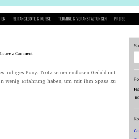
IEN
REITANGEBOTE & KURSE
TERMINE & VERANSTALTUNGEN
PREISE
Su
Leave a Comment
es, ruhiges Pony. Trotz seiner endlosen Geduld mit
Fo
 ein wenig Erfahrung haben, um mit ihm Spass zu
Fa
R
Ko
Ca