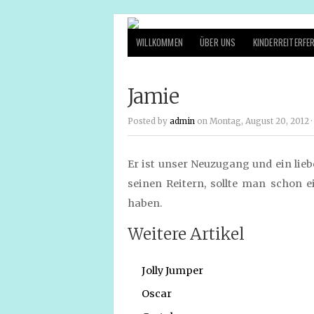
WILLKOMMEN
ÜBER UNS
KINDERREITERFER
Jamie
Posted by
admin
on Montag, August 20, 2012 ·
Er ist unser Neuzugang und ein lieb
seinen Reitern, sollte man schon
haben.
Weitere Artikel
Jolly Jumper
Oscar