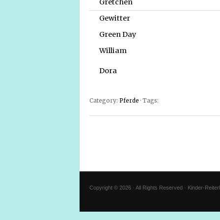
Gretchen
Gewitter
Green Day
William
Dora
Category:
Pferde
· Tags:
Copyright © 2026 · All Rights Reserved · Kinder-Reite